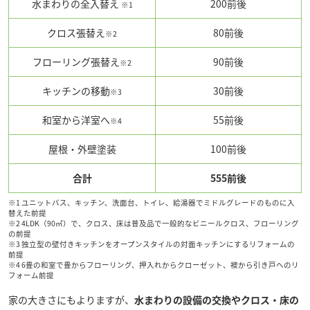
水まわりの全入替え
200前後
※1
クロス張替え
80前後
※2
フローリング張替え
90前後
※2
キッチンの移動
30前後
※3
和室から洋室へ
55前後
※4
屋根・外壁塗装
100前後
合計
555前後
※1 ユニットバス、キッチン、洗面台、トイレ、給湯器でミドルグレードのものに入
替えた前提
※2 4LDK（90㎡）で、クロス、床は普及品で一般的なビニールクロス、フローリング
の前提
※3 独立型の壁付きキッチンをオープンスタイルの対面キッチンにするリフォームの
前提
※4 6畳の和室で畳からフローリング、押入れからクローゼット、襖から引き戸へのリ
フォーム前提
家の大きさにもよりますが、
水まわりの設備の交換やクロス・床の