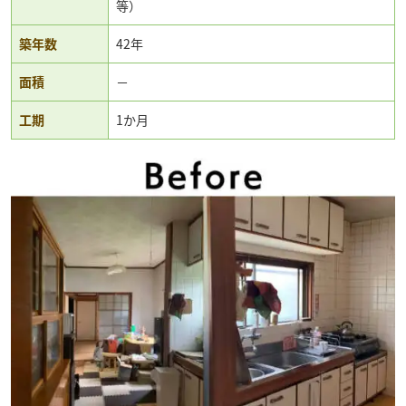
等）
築年数
42年
面積
－
工期
1か月