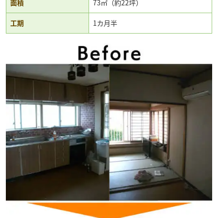
面積
73㎡（約22坪）
工期
1カ月半