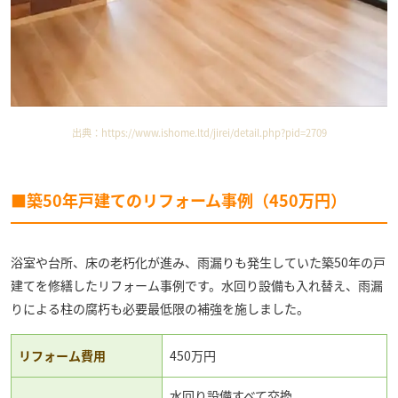
出典：
https://www.ishome.ltd/jirei/detail.php?pid=2709
■築50年戸建てのリフォーム事例（450万円）
浴室や台所、床の老朽化が進み、雨漏りも発生していた築50年の戸
建てを修繕したリフォーム事例です。水回り設備も入れ替え、雨漏
りによる柱の腐朽も必要最低限の補強を施しました。
リフォーム費用
450万円
水回り設備すべて交換、