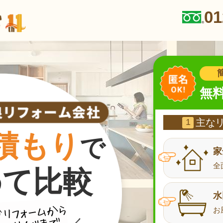
01
無
1
主な
積もり
で
家
全
めて比較
水
お