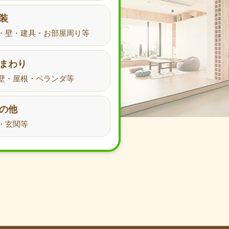
装
・壁・建具・お部屋周り等
まわり
壁・屋根・ベランダ等
の他
ームガイドを利用してリフォーム契約を行っ
・玄関等
ト調査より（2022年2月～2022年12
目は「大変満足」「満足」「不満」「大変不
実施。そのうち、「大変満足」「満足」の割