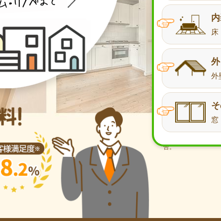
内
床
外
外
そ
※ 自社調べ。リフォ
窓
たユーザーへのアンケー
月）。アンケート項
満」の4段階評価で
合。