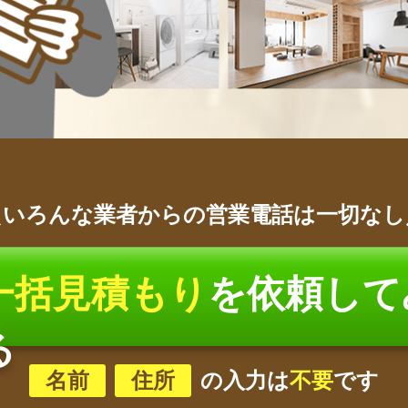
＼いろんな業者からの営業電話は一切なし
一括見積もり
を依頼して
る
名前
住所
の入力は
不要
です