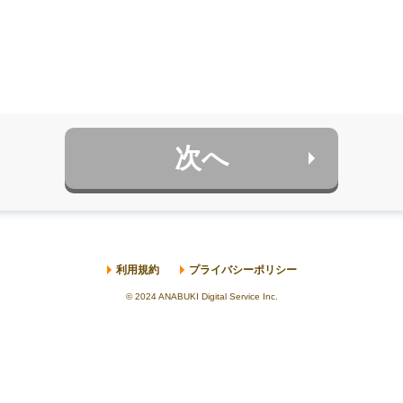
外まわり
その他
外壁・屋根・
窓・玄関等
ベランダ等
※2カ所以上リフォームしたいときは、複数選択いただけます
利用規約
と
プライバシーポリシー
に同意の上
無料見積もりを依頼
次へ
※ご予算はあくまでも目安です。適正価格でのリフォームをご案内いたします。
当サイトはSSL暗号化通信でお客様のプライバシーを保護しています
次へ
利用規約
プライバシーポリシー
© 2024 ANABUKI Digital Service Inc.