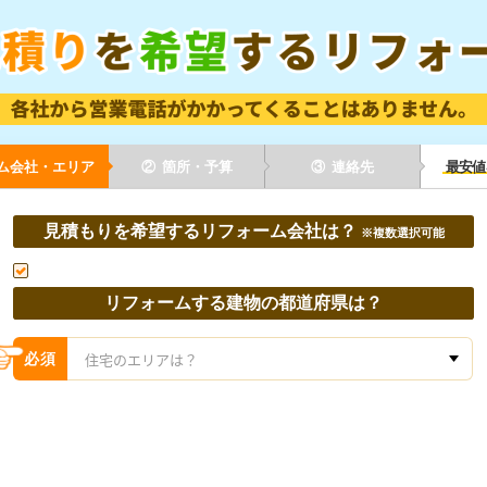
ム会社・エリア
②
箇所・予算
③
連絡先
最安値
見積もりを希望するリフォーム会社は？
主なリフォームの内容は？(複数選択可)
ご連絡先は？
※複数選択可能
携帯電話番号
必須
リフォームする建物の都道府県は？
家全体
水回り
内装
※携帯電話番号は半角数字、「-」ハイフンなし
必須
※施工店から営業の電話がかかってくることはありません。
全面・耐震・
お風呂・キッチン・
床・壁・建具
リノベーション
トイレ等
お部屋周り等
メールアドレス
任意
ご入力は任意ですが、ご紹介するリフォーム会社の詳細等をお送りしますので、
ご入力をオススメします。