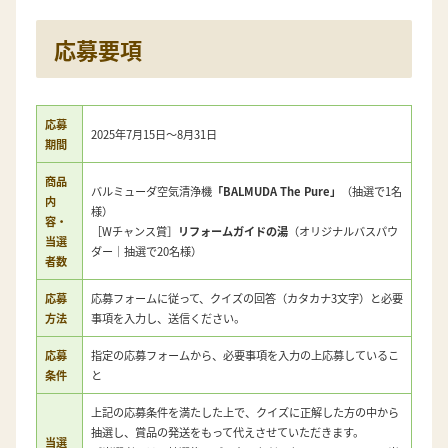
応募要項
応募
2025年7月15日～8月31日
期間
商品
バルミューダ空気清浄機
「BALMUDA The Pure」
（抽選で1名
内
様）
容・
［Wチャンス賞］
リフォームガイドの湯
（オリジナルバスパウ
当選
ダー｜抽選で20名様）
者数
応募
応募フォームに従って、クイズの回答（カタカナ3文字）と必要
方法
事項を入力し、送信ください。
応募
指定の応募フォームから、必要事項を入力の上応募しているこ
条件
と
上記の応募条件を満たした上で、クイズに正解した方の中から
抽選し、賞品の発送をもって代えさせていただきます。
当選