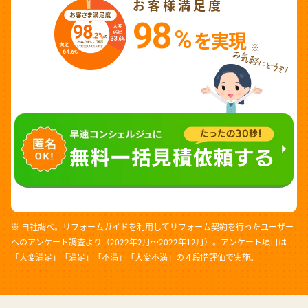
お客様満足度
98
%
を実現
※
※ 自社調べ。リフォームガイドを利用してリフォーム契約を行ったユーザー
へのアンケート調査より（2022年2月～2022年12月）。アンケート項目は
「大変満足」「満足」「不満」「大変不満」の４段階評価で実施。