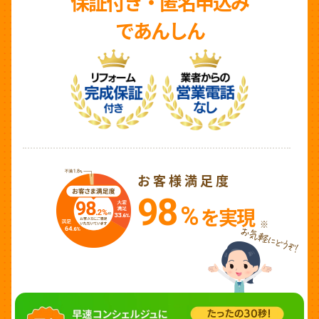
保証付き・匿名申込み
であんしん
お客様満足度
98
%
を実現
※