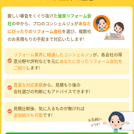
厳しい審査をくぐり抜けた
優良リフォーム会
社
の中から、プロのコンシェルジュが
あなた
にぴったりのリフォーム会社
を選び、複数社
のお見積もりの手配まで対応いたします!
リフォーム業界に精通したコンシェルジュ
が、各会社の得
意分野や評判などを元に
あなたに合ったリフォーム会社を
ご紹介
します!
豊富な対応実績
から、見積もり後の
会社選びの判断にもアドバイスできます!
見積比較後、気に入るものが無ければ
追加紹介も可能
です!