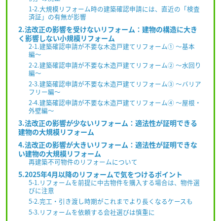
1-2.大規模リフォーム時の建築確認申請には、直近の「検査
済証」の有無が影響
2.法改正の影響を受けないリフォーム：建物の構造に大き
く影響しない小規模リフォーム
2-1.建築確認申請が不要な木造戸建てリフォーム① 〜基本
編〜
2-2.建築確認申請が不要な木造戸建てリフォーム② 〜水回り
編〜
2-3.建築確認申請が不要な木造戸建てリフォーム③ 〜バリア
フリー編〜
2-4.建築確認申請が不要な木造戸建てリフォーム④ 〜屋根・
外壁編〜
3.法改正の影響が少ないリフォーム：適法性が証明できる
建物の大規模リフォーム
4.法改正の影響が大きいリフォーム：適法性が証明できな
い建物の大規模リフォーム
再建築不可物件のリフォームについて
5.2025年4月以降のリフォームで気をつけるポイント
5-1.リフォームを前提に中古物件を購入する場合は、物件選
びに注意
5-2.完工・引き渡し時期がこれまでより長くなるケースも
5-3.リフォームを依頼する会社選びは慎重に