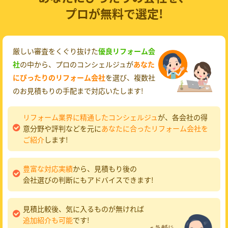
プロが無料で選定!
厳しい審査をくぐり抜けた
優良リフォーム会
社
の中から、プロのコンシェルジュが
あなた
にぴったりのリフォーム会社
を選び、複数社
のお見積もりの手配まで対応いたします!
リフォーム業界に精通したコンシェルジュ
が、各会社の得
意分野や評判などを元に
あなたに合ったリフォーム会社を
ご紹介
します!
豊富な対応実績
から、見積もり後の
会社選びの判断にもアドバイスできます!
見積比較後、気に入るものが無ければ
追加紹介も可能
です!