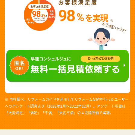
お客様満足度
98
%
を実現
※
※ 自社調べ。リフォームガイドを利用してリフォーム契約を行ったユーザー
へのアンケート調査より（2022年2月～2022年12月）。アンケート項目は
「大変満足」「満足」「不満」「大変不満」の４段階評価で実施。