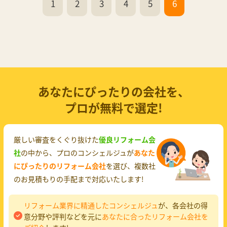
1
2
3
4
5
6
あなたにぴったりの会社を、
プロが無料で選定!
厳しい審査をくぐり抜けた
優良リフォーム会
社
の中から、プロのコンシェルジュが
あなた
にぴったりのリフォーム会社
を選び、複数社
のお見積もりの手配まで対応いたします!
リフォーム業界に精通したコンシェルジュ
が、各会社の得
意分野や評判などを元に
あなたに合ったリフォーム会社を