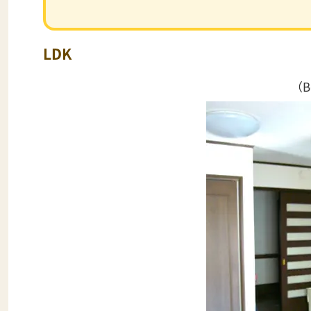
LDK
（B