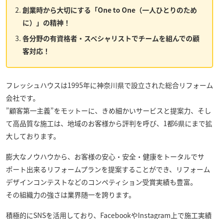
創業時から大切にする「One to One（一人ひとりのため
に）」の精神！
各分野の有資格者・スペシャリストでチームを組んでの顧
客対応！
フレッシュハウス
は1995年に神奈川県で設立された総合リフォーム
会社です。
”顧客第一主義”をモットーに、きめ細かいサービスと提案力、そし
て高品質な施工は、地域のお客様から評判を呼び、1都6県にまで拡
大しております。
膨大なノウハウから、お客様の安心・安全・健康をトータルでサ
ポート出来るリフォームプランを提案することができ、リフォーム
デザインコンテストなどのコンペティション受賞実績も豊富。
その組織力の強さは業界随一を誇ります。
積極的にSNSを活用しており、FacebookやInstagram上で施工実績