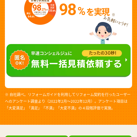
98
%
を実現
※
※ 自社調べ。リフォームガイドを利用してリフォーム契約を行ったユーザー
へのアンケート調査より（2022年2月～2022年12月）。アンケート項目は
「大変満足」「満足」「不満」「大変不満」の４段階評価で実施。