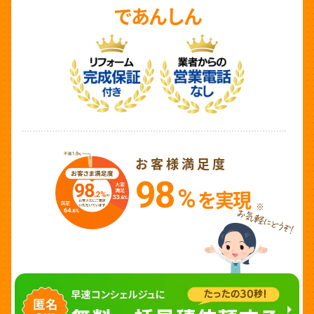
であんしん
お客様満足度
98
%
を実現
※