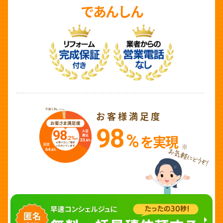
であんしん
お客様満足度
98
%
を実現
※