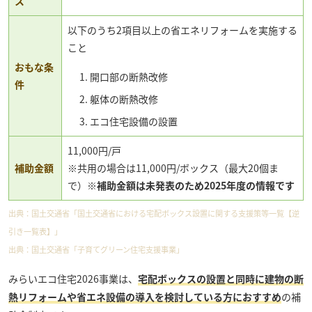
ス
以下のうち2項目以上の省エネリフォームを実施する
こと
おもな条
開口部の断熱改修
件
躯体の断熱改修
エコ住宅設備の設置
11,000円/戸
補助金額
※共用の場合は11,000円/ボックス（最大20個ま
で）
※補助金額は未発表のため2025年度の情報です
出典：
国土交通省「国土交通省における宅配ボックス設置に関する支援策等一覧【逆
引き一覧表】」
出典：
国土交通省「子育てグリーン住宅支援事業」
みらいエコ住宅2026事業は、
宅配ボックスの設置と同時に建物の断
熱リフォームや省エネ設備の導入を検討している方におすすめ
の補