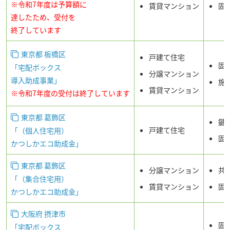
※令和7年度は予算額に
賃貸マンション
固
達したため、受付を
終了しています
東京都 板橋区
戸建て住宅
固
「宅配ボックス
分譲マンション
導入助成事業」
施
賃貸マンション
※令和7年度の受付は終了しています
東京都 葛飾区
鍵
戸建て住宅
「（個人住宅用）
固
かつしかエコ助成金」
東京都 葛飾区
分譲マンション
共
「（集合住宅用）
賃貸マンション
固
かつしかエコ助成金」
大阪府 摂津市
固
「宅配ボックス