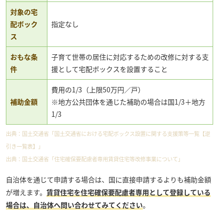
対象の宅
配ボック
指定なし
ス
おもな条
子育て世帯の居住に対応するための改修に対する支
件
援として宅配ボックスを設置すること
費用の1/3（上限50万円／戸）
補助金額
※地方公共団体を通じた補助の場合は国1/3＋地方
1/3
出典：
国土交通省「国土交通省における宅配ボックス設置に関する支援策等一覧【逆
引き一覧表】」
出典：
国土交通省「住宅確保要配慮者専用賃貸住宅等改修事業について」
自治体を通じて申請する場合は、国に直接申請するよりも補助金額
が増えます。
賃貸住宅を住宅確保要配慮者専用として登録している
場合は、自治体へ問い合わせてみてください
。