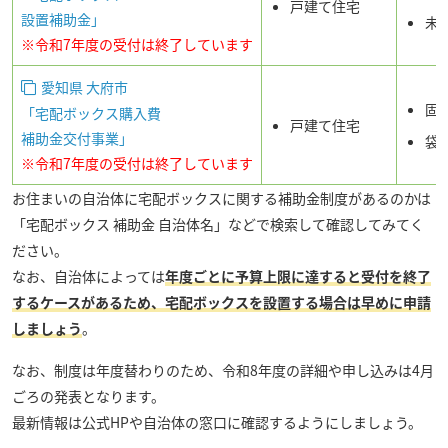
戸建て住宅
設置補助金」
未
※令和7年度の受付は終了しています
愛知県 大府市
固
「宅配ボックス購入費
戸建て住宅
補助金交付事業」
袋
※令和7年度の受付は終了しています
お住まいの自治体に宅配ボックスに関する補助金制度があるのかは
「宅配ボックス 補助金 自治体名」などで検索して確認してみてく
ださい。
なお、自治体によっては
年度ごとに予算上限に達すると受付を終了
するケースがあるため、宅配ボックスを設置する場合は早めに申請
しましょう
。
なお、制度は年度替わりのため、令和8年度の詳細や申し込みは4月
ごろの発表となります。
最新情報は公式HPや自治体の窓口に確認するようにしましょう。