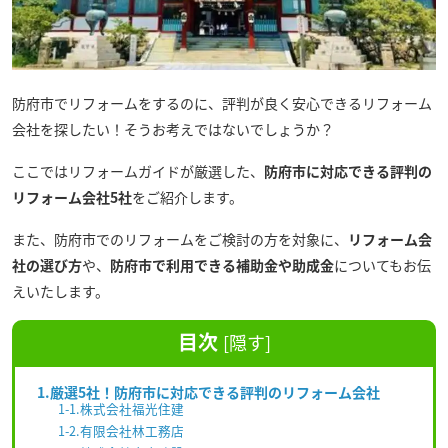
防府市でリフォームをするのに、評判が良く安心できるリフォーム
会社を探したい！そうお考えではないでしょうか？
ここではリフォームガイドが厳選した、
防府市に対応できる評判の
リフォーム会社5社
をご紹介します。
また、防府市でのリフォームをご検討の方を対象に、
リフォーム会
社の選び方
や、
防府市で利用できる補助金や助成金
についてもお伝
えいたします。
目次
[
隠す
]
1.厳選5社！防府市に対応できる評判のリフォーム会社
1-1.株式会社福光住建
1-2.有限会社林工務店