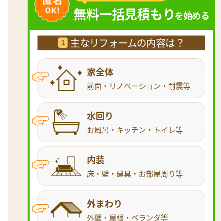
無料一括見積もり
を始める
主なリフォームの内容は？
1
家全体
前面・リノベーション・耐震等
水回り
お風呂・キッチン・トイレ等
内装
床・壁・建具・お部屋周り等
外まわり
外壁・屋根・ベランダ等