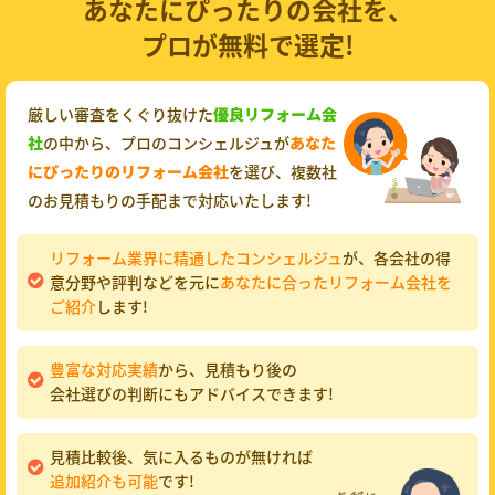
あなたにぴったりの会社を、
プロが無料で選定!
厳しい審査をくぐり抜けた
優良リフォーム会
社
の中から、プロのコンシェルジュが
あなた
にぴったりのリフォーム会社
を選び、複数社
のお見積もりの手配まで対応いたします!
リフォーム業界に精通したコンシェルジュ
が、各会社の得
意分野や評判などを元に
あなたに合ったリフォーム会社を
ご紹介
します!
豊富な対応実績
から、見積もり後の
会社選びの判断にもアドバイスできます!
見積比較後、気に入るものが無ければ
追加紹介も可能
です!