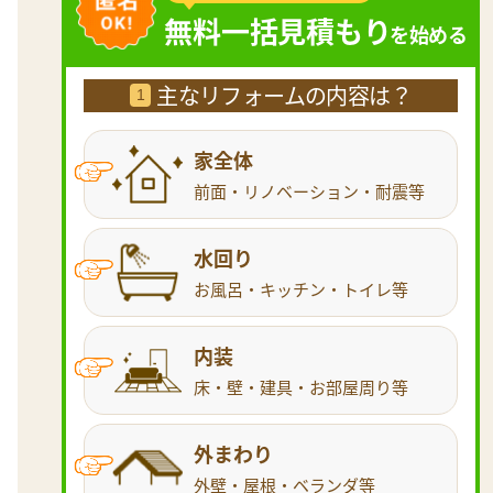
無料一括見積もり
を始める
主なリフォームの内容は？
1
家全体
前面・リノベーション・耐震等
水回り
お風呂・キッチン・トイレ等
内装
床・壁・建具・お部屋周り等
外まわり
外壁・屋根・ベランダ等