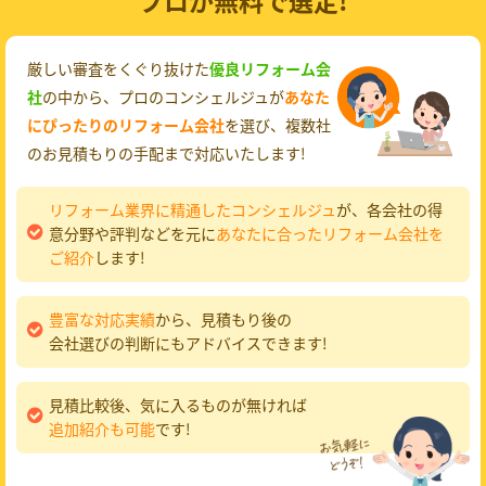
プロが無料で選定!
厳しい審査をくぐり抜けた
優良リフォーム会
社
の中から、プロのコンシェルジュが
あなた
にぴったりのリフォーム会社
を選び、複数社
のお見積もりの手配まで対応いたします!
リフォーム業界に精通したコンシェルジュ
が、各会社の得
意分野や評判などを元に
あなたに合ったリフォーム会社を
ご紹介
します!
豊富な対応実績
から、見積もり後の
会社選びの判断にもアドバイスできます!
見積比較後、気に入るものが無ければ
追加紹介も可能
です!