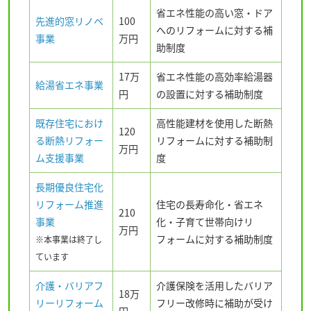
省エネ性能の高い窓・ドア
先進的窓リノベ
100
へのリフォームに対する補
事業
万円
助制度
17万
省エネ性能の高効率給湯器
給湯省エネ事業
円
の設置に対する補助制度
既存住宅におけ
高性能建材を使用した断熱
120
る断熱リフォー
リフォームに対する補助制
万円
ム支援事業
度
長期優良住宅化
リフォーム推進
住宅の長寿命化・省エネ
210
事業
化・子育て世帯向けリ
万円
フォームに対する補助制度
※本事業は終了し
ています
介護・バリアフ
介護保険を活用したバリア
18万
リーリフォーム
フリー改修時に補助が受け