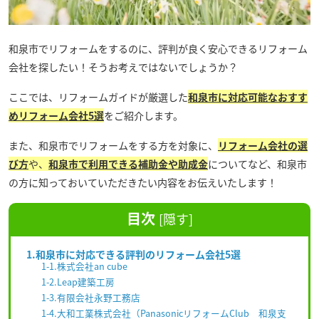
和泉市でリフォームをするのに、評判が良く安心できるリフォーム
会社を探したい！そうお考えではないでしょうか？
ここでは、リフォームガイドが厳選した
和泉市
に対応可能な
おすす
めリフォーム会社5選
をご紹介します。
また、和泉市でリフォームをする方を対象に、
リフォーム会社の選
び方
や、
和泉市
で利用できる補助金や助成金
についてなど、和泉市
の方に知っておいていただきたい内容をお伝えいたします！
目次
[
隠す
]
1.和泉市に対応できる評判のリフォーム会社5選
1-1.株式会社an cube
1-2.Leap建築工房
1-3.有限会社永野工務店
1-4.大和工業株式会社（PanasonicリフォームClub 和泉支