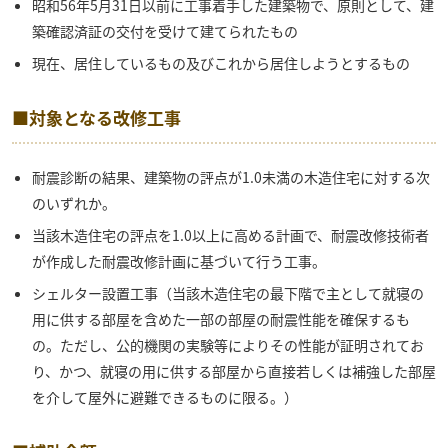
昭和56年5月31日以前に工事着手した建築物で、原則として、建
築確認済証の交付を受けて建てられたもの
現在、居住しているもの及びこれから居住しようとするもの
■対象となる改修工事
耐震診断の結果、建築物の評点が1.0未満の木造住宅に対する次
のいずれか。
当該木造住宅の評点を1.0以上に高める計画で、耐震改修技術者
が作成した耐震改修計画に基づいて行う工事。
シェルター設置工事（当該木造住宅の最下階で主として就寝の
用に供する部屋を含めた一部の部屋の耐震性能を確保するも
の。ただし、公的機関の実験等によりその性能が証明されてお
り、かつ、就寝の用に供する部屋から直接若しくは補強した部屋
を介して屋外に避難できるものに限る。）