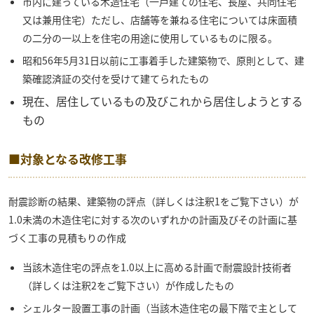
市内に建っている木造住宅（一戸建ての住宅、長屋、共同住宅
又は兼用住宅）ただし、店舗等を兼ねる住宅については床面積
の二分の一以上を住宅の用途に使用しているものに限る。
昭和56年5月31日以前に工事着手した建築物で、原則として、建
築確認済証の交付を受けて建てられたもの
現在、居住しているもの及びこれから居住しようとする
もの
■対象となる改修工事
耐震診断の結果、建築物の評点（詳しくは注釈1をご覧下さい）が
1.0未満の木造住宅に対する次のいずれかの計画及びその計画に基
づく工事の見積もりの作成
当該木造住宅の評点を1.0以上に高める計画で耐震設計技術者
（詳しくは注釈2をご覧下さい）が作成したもの
シェルター設置工事の計画（当該木造住宅の最下階で主として