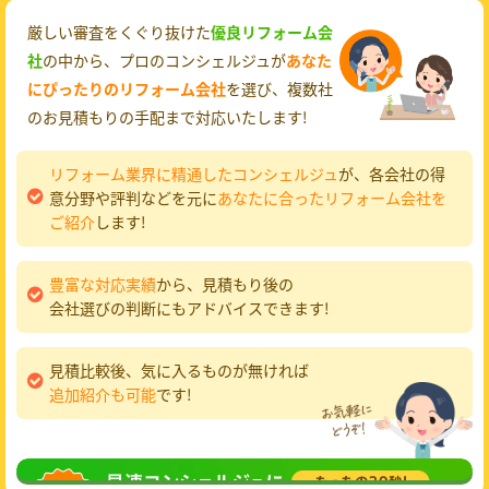
厳しい審査をくぐり抜けた
優良リフォーム会
社
の中から、プロのコンシェルジュが
あなた
にぴったりのリフォーム会社
を選び、複数社
のお見積もりの手配まで対応いたします!
リフォーム業界に精通したコンシェルジュ
が、各会社の得
意分野や評判などを元に
あなたに合ったリフォーム会社を
ご紹介
します!
豊富な対応実績
から、見積もり後の
会社選びの判断にもアドバイスできます!
見積比較後、気に入るものが無ければ
追加紹介も可能
です!
無料相談
してみる