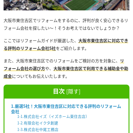
大阪市東住吉区でリフォームをするのに、評判が良く安心できるリ
フォーム会社を探したい～！そうお考えではないでしょうか？
ここではリフォームガイドが厳選した、
大阪市東住吉区に対応でき
る評判のリフォーム会社5社
をご紹介します。
また、大阪市東住吉区でのリフォームをご検討の方を対象に、
リ
フォーム会社の選び方
や、
大阪市東住吉区で利用できる補助金や助
成金
についてもお伝えいたします。
目次
[
隠す
]
1.厳選5社！大阪市東住吉区に対応できる評判のリフォーム
会社
1-1.株式会社イズ（イズホーム東住吉店）
1-2.有限会社イクタ創建
1-3.株式会社中尾工務店