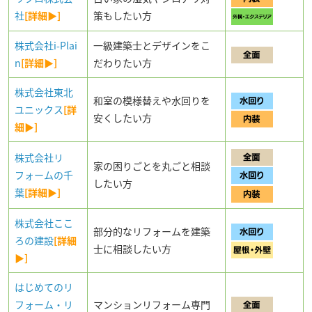
社
[詳細▶]
策もしたい方
株式会社i-Plai
一級建築士とデザインをこ
n
[詳細▶]
だわりたい方
株式会社東北
和室の模様替えや水回りを
ユニックス
[詳
安くしたい方
細▶]
株式会社リ
家の困りごとを丸ごと相談
フォームの千
したい方
葉
[詳細▶]
株式会社ここ
部分的なリフォームを建築
ろの建設
[詳細
士に相談したい方
▶]
はじめてのリ
フォーム・リ
マンションリフォーム専門