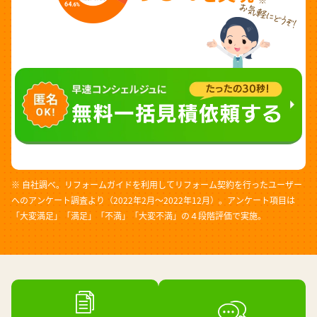
※ 自社調べ。リフォームガイドを利用してリフォーム契約を行ったユーザー
へのアンケート調査より（2022年2月～2022年12月）。アンケート項目は
「大変満足」「満足」「不満」「大変不満」の４段階評価で実施。