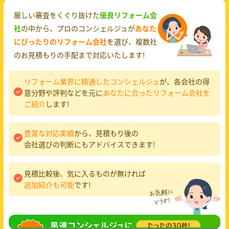
厳しい審査をくぐり抜けた
優良リフォーム会
社
の中から、プロのコンシェルジュが
あなた
にぴったりのリフォーム会社
を選び、複数社
のお見積もりの手配まで対応いたします!
リフォーム業界に精通したコンシェルジュ
が、各会社の得
意分野や評判などを元に
あなたに合ったリフォーム会社を
ご紹介
します!
豊富な対応実績
から、見積もり後の
会社選びの判断にもアドバイスできます!
見積比較後、気に入るものが無ければ
追加紹介も可能
です!
無料相談
してみる