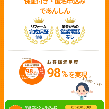
保証付き・匿名申込み
であんしん
お客様満足度
98
%
を実現
※