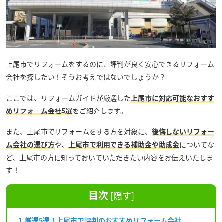
上尾市でリフォームをするのに、評判が良く安心できるリフォーム
会社を探したい！そうお考えではないでしょうか？
ここでは、リフォームガイドが厳選した
上尾市に対応可能なおすす
めリフォーム会社5選
をご紹介します。
また、上尾市でリフォームをする方を対象に、
後悔しない
リフォー
ム会社の選び方
や、
上尾市で利用できる補助金や助成金
についてな
ど、上尾市の方に知っておいていただきたい内容をお伝えいたしま
す！
目次
[
隠す
]
1.厳選5選！上尾市で評判のおすすめリフォーム会社