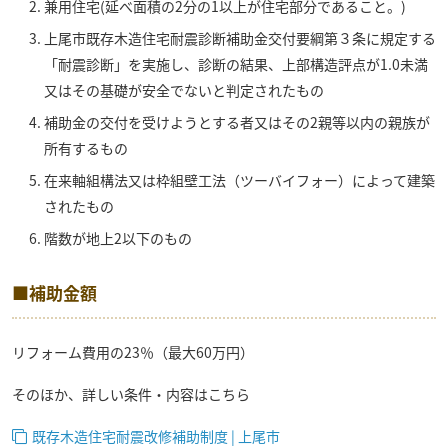
兼用住宅(延べ面積の2分の1以上が住宅部分であること。)
上尾市既存木造住宅耐震診断補助金交付要綱第３条に規定する
「耐震診断」を実施し、診断の結果、上部構造評点が1.0未満
又はその基礎が安全でないと判定されたもの
補助金の交付を受けようとする者又はその2親等以内の親族が
所有するもの
在来軸組構法又は枠組壁工法（ツーバイフォー）によって建築
されたもの
階数が地上2以下のもの
■補助金額
リフォーム費用の23％（最大60万円）
そのほか、詳しい条件・内容はこちら
既存木造住宅耐震改修補助制度 | 上尾市