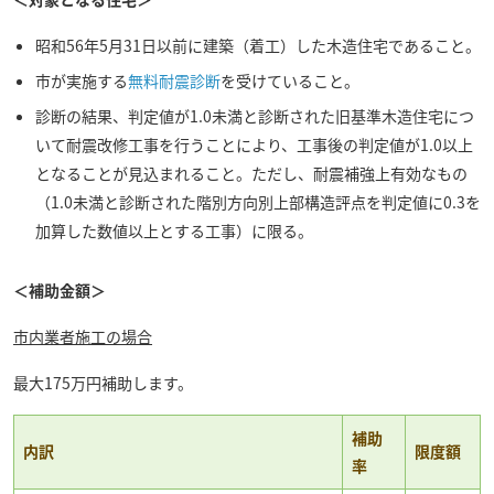
昭和56年5月31日以前に建築（着工）した木造住宅であること。
市が実施する
無料耐震診断
を受けていること。
診断の結果、判定値が1.0未満と診断された旧基準木造住宅につ
いて耐震改修工事を行うことにより、工事後の判定値が1.0以上
となることが見込まれること。ただし、耐震補強上有効なもの
（1.0未満と診断された階別方向別上部構造評点を判定値に0.3を
加算した数値以上とする工事）に限る。
＜補助金額＞
市内業者施工の場合
最大175万円補助します。
補助
内訳
限度額
率