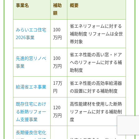
事業名
補助
概要
額
省エネリフォームに対する
みらいエコ住宅
100
補助制度 リフォームは全世
2026事業
万円
帯対象
省エネ性能の高い窓・ドア
先進的窓リノベ
100
へのリフォームに対する補
事業
万円
助制度
17万
省エネ性能の高効率給湯器
給湯省エネ事業
円
の設置に対する補助制度
既存住宅におけ
高性能建材を使用した断熱
120
る断熱リフォー
リフォームに対する補助制
万円
ム支援事業
度
長期優良住宅化