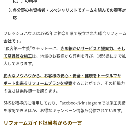
に）」の精神
各分野の有資格者・スペシャリストでチームを組んでの顧客対
応
フレッシュハウス
は1995年に神奈川県で設立された総合リフォーム
会社です。
”顧客第一主義”をモットーに、
きめ細かいサービスと提案力、そし
て高品質な施工
は、地域のお客様から評判を呼び、1都6県にまで拡
大しております。
膨大なノウハウから、お客様の安心・安全・健康をトータルでサ
ポート出来るリフォームプランを提案
することができ、その組織力
の強さは業界随一を誇ります。
SNSを積極的に活用しており、FacebookやInstagramでは施工実績
を確認できるほか、お得なキャンペーン情報も発信されています。
リフォームガイド担当者からの一言