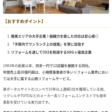
【おすすめポイント】
関東エリアの大手企業！組織力を致した対応は安心感◎
「予算内でワンランク上の提案」を常に目指す
リフォームを通してCO2を削減するSDGｓ優良企業
1983年の創業以来、関東一
円で12店舗を展開する同社。
年間売上高30億円超は、小規模事業者が多いリフォーム業界におい
ては大手に属する
山商リフォームサービス
。
某ポータルサイトのコンペで10年以上連続1位を獲得している他、
リクシルやTOTOなどのメーカー系リフォームコンテストでも毎年
表彰を受けている実力派です。