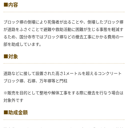
■内容
ブロック塀の倒壊により死傷者が出ることや、倒壊したブロック塀
が道路をふさぐことで避難や救助活動に困難が生じる事態を軽減す
るため、国分寺市ではブロック塀などの撤去工事にかかる費用の一
部を助成しています。
■対象
道路などに接して設置された高さ1メートルを超えるコンクリート
ブロック塀、石塀、万年塀等と門柱
※販売を目的として整地や解体工事をする際に撤去を行なう場合は
対象外です
■助成金額