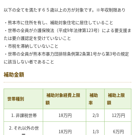
以下の全てを満たす６５歳以上の方が対象です。※年収制限あり
・熊本市に住所を有し、補助対象住宅に居住していること
・世帯の全員が介護保険法（平成9年法律第123号）による要支援ま
たは要介護認定を受けていないこと
・市税を滞納していないこと
・世帯の全員が熊本市暴力団排除条例第2条第1号から第3号の規定
に該当しない者であること
補助金額
補助対象経費上限
補助
補助上限
世帯種別
額
率
額
1. 非課税世帯
18万円
2/3
12万円
2. それ以外の世
18万円
1/3
6万円