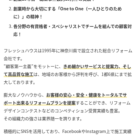
創業時から大切にする「One to One（一人ひとりのため
に）」の精神！
各分野の有資格者・スペシャリストでチームを組んでの顧客対
応！
フレッシュハウス
は1995年に神奈川県で設立された総合リフォーム
会社です。
”顧客第一主義”をモットーに、
きめ細かいサービスと提案力、そし
て高品質な施工
は、地域のお客様から評判を呼び、1都6県にまで拡
大しております。
膨大なノウハウから、
お客様の安心・安全・健康をトータルでサ
ポート出来るリフォームプランを提案
することができ、リフォーム
デザインコンテストなどのコンペティション受賞実績も豊富。
その組織力の強さは業界随一を誇ります。
積極的にSNSを活用しており、FacebookやInstagram上で施工実績