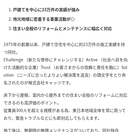
戸建てを中心に23万件の実績が強み
地元地域に密着する事業活動が◎
住まい全般のリフォームとメンテナンスに幅広く対応
1975年の創業以来、戸建て住宅を中心に約23万件の施工実績を持
つ同社。
Challenge （新たな使命にチャレンジする）Active （社会へ目を向
けた活動的な企業）Trust （お客さまからの信頼と責任を胸に）Sol
ution （ニーズに合ったよりよい解決策を追及）の頭文字をとり命
名されたのが
株式会社キャッツ
です。
床下から屋根、室内から屋外までの住まい全般のリフォームに対応
できるのも高評価のポイント。
従業員300人を超える規模がある為、東日本地域全体を常に周って
おり、緊急トラブルなどにも即対応してもらえます。
施工後は、無期限の無償メンテナンスがついており、同社独自