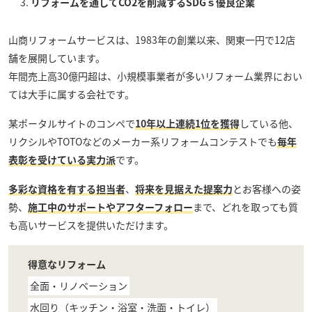
リフォームを通してCO2を削減するSDGｓ優良企業
山商リフォームサービス
は、1983年の創業以来、関東一円で12店
舗を展開しています。
年間売上高30億円超は、小規模事業者が多いリフォーム業界におい
ては大手に属する会社です。
某ポータルサイトのコンペで
10年以上連続1位を獲得
している他、
リクシルやTOTOなどのメーカー系リフォームコンテストでも
毎年
表彰を受けている実力派
です。
多彩な資格を有する担当者
、
将来を見据えた提案力
とお客様への姿
勢、
施工中のサポートやアフターフォロー
まで、どれを取っても質
も高いサービスを提供いただけます。
得意なリフォーム
全面・リノベーション
水回り（キッチン・浴室・洗面・トイレ）