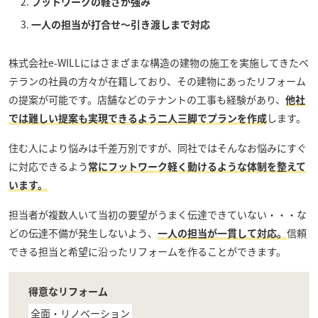
フットワークの軽さが強み
一人の担当が打合せ～引き渡しまで対応
株式会社e-WILL
にはさまざまな構造の建物の施工を実施してきたベ
テランの社員の方々が在籍しており、その建物にあったリフォーム
の提案が可能です。店舗などのテナントの工事も経験があり、
他社
では難しい提案も実現できるよう二人三脚でプランを作成
します。
住む人により悩みは千差万別ですが、同社ではそんなお悩みにすぐ
に対応できるよう
常にフットワーク軽く動けるような体制を整えて
います。
担当者が複数人いて当初の要望がうまく伝達できていない・・・な
どの伝達不備が発生しないよう、
一人の担当が一貫して対応。
信頼
できる担当と希望に沿ったリフォームを作ることができます。
得意なリフォーム
全面・リノベーション