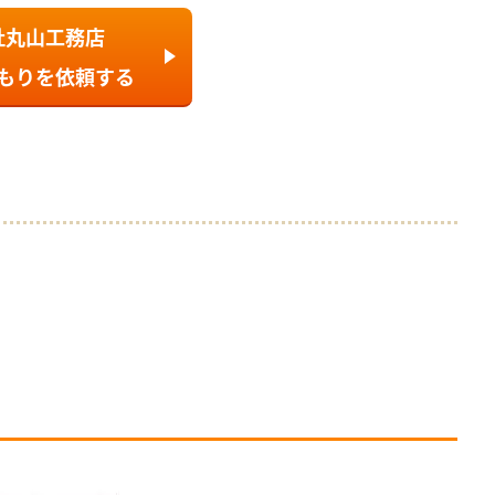
社丸山工務店
もり
を依頼する