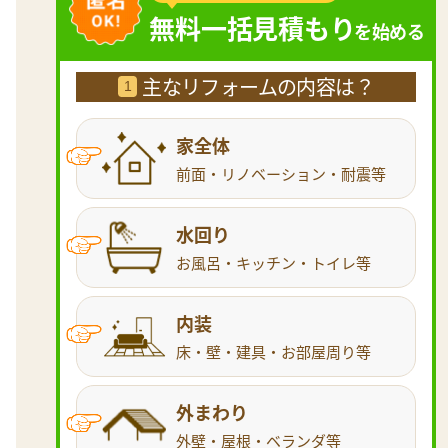
無料一括見積もり
を始める
主なリフォームの内容は？
1
家全体
前面・リノベーション・耐震等
水回り
お風呂・キッチン・トイレ等
内装
床・壁・建具・お部屋周り等
外まわり
外壁・屋根・ベランダ等