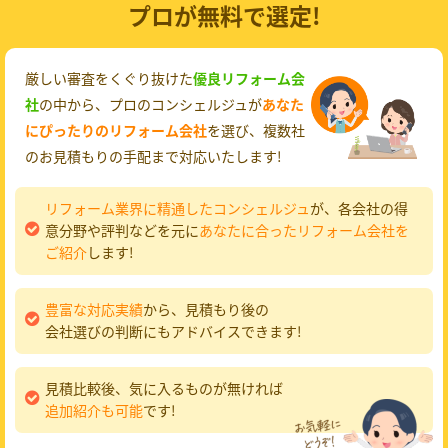
プロが無料で選定!
厳しい審査をくぐり抜けた
優良リフォーム会
社
の中から、プロのコンシェルジュが
あなた
にぴったりのリフォーム会社
を選び、複数社
のお見積もりの手配まで対応いたします!
リフォーム業界に精通したコンシェルジュ
が、各会社の得
意分野や評判などを元に
あなたに合ったリフォーム会社を
ご紹介
します!
豊富な対応実績
から、見積もり後の
会社選びの判断にもアドバイスできます!
見積比較後、気に入るものが無ければ
追加紹介も可能
です!