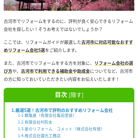
古河市でリフォームをするのに、評判が良く安心できるリフォーム
会社を探したい！そうお考えではないでしょうか？
ここでは、リフォームガイドが厳選した
古河市に対応可能なおすす
めリフォーム会社5選
をご紹介します。
また、古河市でリフォームをする方を対象に、
リフォーム会社の選
び方
や、
古河市で利用できる補助金や助成金
についてなど、古河市
の方に知っておいていただきたい内容をお伝えいたします！
目次
[
隠す
]
1.厳選5選！古河市で評判のおすすめリフォーム会社
1-1.鶴亀屋（有限会社亀田塗装）
1-2.有限会社KI防水
1-3.星のリフォーム コメット（株式会社有徳）
1-4.株式会社國光工務店