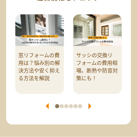
で
窓リフォームの費
サッシの交換リ
住
用は？悩み別の解
フォームの費用相
費
決方法や安く抑え
場。断熱や防音対
介
る方法を解説
策にも！