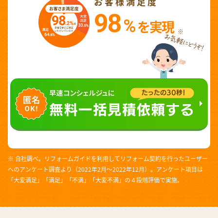
お客様満足度
98
%
を実現
※
※ 自社調べ。リフォームガイドを利用してリフォーム契約を行ったユーザー
へのアンケート調査より（2022年2月～2022年12月）。アンケート項目は
「大変満足」「満足」「不満」「大変不満」の４段階評価で実施。