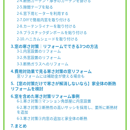
2-4.断熱カーテン・厚手のカーテンを掛ける
2-5.隙間テープを貼る
2-6.窓下用ヒーターを利用する
2-7.DIYで簡易内窓を取り付ける
2-8.カーテンライナーを取り付ける
2-9.プラスチックダンボールを貼り付ける
2-10.ハニカムシェードを取り付ける
3.窓の寒さ対策｜リフォームでできる3つの方法
3-1.内窓設置のリフォーム
3-2.外窓設置のリフォーム
3-3.断熱ガラスへのリフォーム
4.費用対効果で見る寒さ対策の窓リフォーム
窓リフォームには補助金が使える場合も
5.【窓の対策だけで寒さが解消しないなら】家全体の断熱
リフォームを検討
6.窓を含めた寒さ対策リフォーム事例
6-1.寒さ対策①マンション角部屋に内窓設置
6-2.寒さ対策②断熱性の高いサッシを採用し、要所に断熱材
を追加
6-3.寒さ対策③内窓の追加と家全体の断熱
7.まとめ