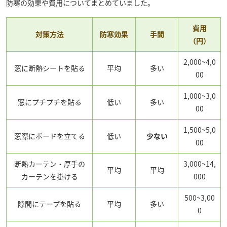
防寒の効果や費用についてまとめていました。
費用
対策方法
防寒効果
手間
（円）
2,000~4,0
窓に断熱シートを貼る
平均
多い
00
1,000~3,0
窓にプチプチを貼る
低い
多い
00
1,500~5,0
窓際にボードを立てる
低い
少ない
00
断熱カーテン・厚手の
3,000~14,
平均
平均
カーテンを掛ける
000
500~3,00
隙間にテープを貼る
平均
多い
0