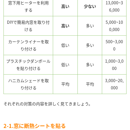
窓下用ヒーターを利用
13,000~3
高い
少ない
する
6,000
DIYで簡易内窓を取り付
5,000~10
高い
多い
ける
0,000
カーテンライナーを取
500~3,00
低い
多い
り付ける
0
プラスチックダンボール
1,000~3,0
低い
多い
を貼り付ける
00
ハニカムシェードを取
3,000~20,
平均
平均
り付ける
000
それぞれの対策の内容を詳しく見てきましょう。
2-1.窓に断熱シートを貼る