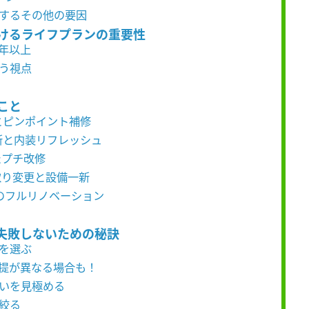
動するその他の要因
おけるライフプランの重要性
0年以上
いう視点
こと
ムとピンポイント補修
更新と内装リフレッシュ
したプチ改修
間取り変更と設備一新
らのフルリノベーション
失敗しないための秘訣
社を選ぶ
前提が異なる場合も！
違いを見極める
を絞る