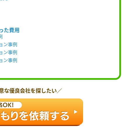
った費用
例
ション事例
ション事例
ション事例
意な優良会社を探したい／