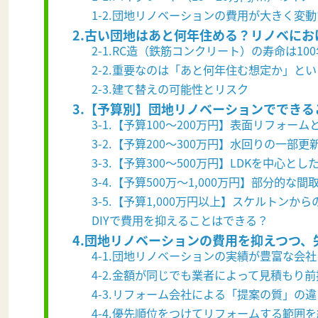
1-2.団地リノベーションの費用が大きく変
2.古い団地はあと何年住める？リノベに
2-1.RC造（鉄筋コンクリート）の寿命は10
2-2.重要なのは「あと何年住む想定か」と
2-3.建て替えの可能性とリスク
3.【予算別】団地リノベーションでできる
3-1.【予算100～200万円】表面リフォー
3-2.【予算200～300万円】水回りの一部
3-3.【予算300～500万円】LDKを中心と
3-4.【予算500万〜1,000万円】部分的な
3-5.【予算1,000万円以上】スケルトンか
DIYで費用を抑えることはできる？
4.団地リノベーションの費用を抑えつつ、
4-1.団地リノベーションの実績が豊富な会
4-2.金額が同じでも業者によって見積もり
4-3.リフォーム会社による「提案の質」の
4-4.優先順位をつけてリフォームする範囲