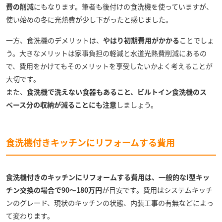
費の削減
にもなります。筆者も後付けの食洗機を使っていますが、
使い始めの冬に光熱費が少し下がったと感じました。
一方、食洗機のデメリットは、
やはり初期費用がかかる
ことでしょ
う。大きなメリットは家事負担の軽減と水道光熱費削減にあるの
で、費用をかけてもそのメリットを享受したいかよく考えることが
大切です。
また、
食洗機で洗えない食器もあること、ビルトイン食洗機のス
ペース分の収納が減ることにも注意
しましょう。
食洗機付きキッチンにリフォームする費用
食洗機付きのキッチンにリフォームする費用は、一般的なI型キッ
チン交換の場合で90～180万円
が目安です。費用はシステムキッチ
ンのグレード、現状のキッチンの状態、内装工事の有無などによっ
て変わります。