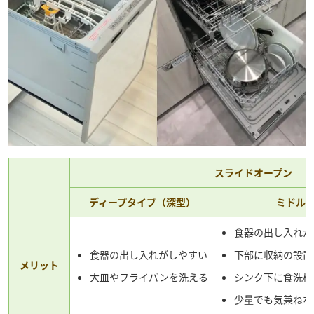
スライドオープン
ディープタイプ（深型）
ミドル
食器の出し入れが
食器の出し入れがしやすい
下部に収納の設置
メリット
大皿やフライパンを洗える
シンク下に食洗機
少量でも気兼ねな