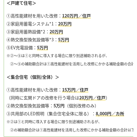
＜戸建て住宅＞
①高性能建材を用いた改修：
120万円／住戸
②家庭用蓄電システム*1：
20万円
③家庭用蓄熱設備*2：
20万円
④熱交換型換気設備等*3：
5万円
⑤EV充電設備：
5万円
※②〜⑤は①と同時に導入する場合に限り別途補助されるが、
②〜⑤の補助額合計は①高性能建材を活用した改修にかかる補助金額の合計
＜集合住宅（個別/全体）＞
①高性能建材を用いた改修：
15万円／住戸
（同時に玄関ドアの改修を行う場合は
20万円／住戸
）
②熱交換型換気設備等：
5万円
（個別改修のみ）
③共用部のLED照明（集合住宅全体に限る）：
8,000円／カ所
※②は①と同時に導入する場合に限り別途補助されるが、
②の補助額合計は①高性能建材を活用した改修にかかる補助金額の合計以下