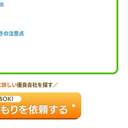
業
きの注意点
に詳しい
優良会社を探す／