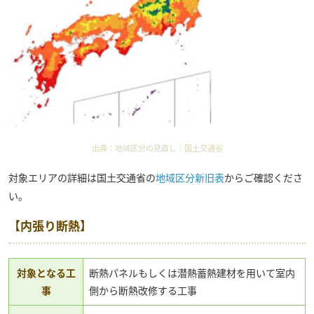
出典：
地域区分の見直し｜国土交通省
対象エリアの詳細は国土交通省の
地域区分新旧表
からご確認くださ
い。
【内張り断熱】
対象となる工
断熱パネルもしくは潜熱蓄熱建材を用いて室内
事
側から断熱改修する工事