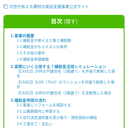
次世代省エネ建材の実証支援事業公式サイト
目次
[
隠す
]
1.事業の概要
1-1.補助金が使える工事と補助額
1-2.補助金がもらえる人の条件
1-3.その他の要件
1-4.補助金申請期間
2.実際にいくら得する？補助金活用シミュレーション
【CASE1】20坪の戸建住宅（2階建て）を外張り断熱した場
合
【CASE2】3LDK（70㎡）のマンションを内張り断熱した場
合
【CASE3】20坪の戸建住宅（2階建て）を窓断熱した場合
3.補助金申請の流れ
3-1.業者にリフォームを相談する
3-2.公募期間内に申請する
3-3.交付決定通知書の受け取り・請負契約の締結
3-4.工事完了・支払い