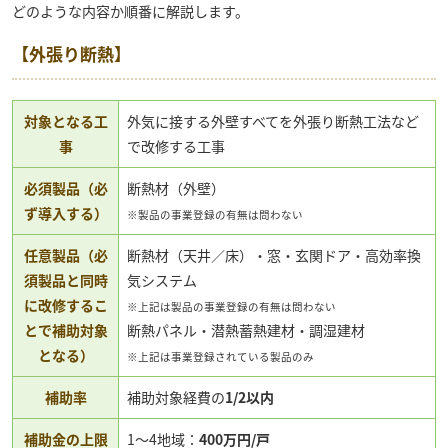
どのような内容か順番に解説します。
【外張り断熱】
対象となる工
外気に接する外壁すべてを外張り断熱工法など
事
で改修する工事
必須製品（必
断熱材（外壁）
ず導入する）
※製品の事業登録の有無は問わない
任意製品（必
断熱材（天井／床）・窓・玄関ドア・高効率換
須製品と同時
気システム
に改修するこ
※上記は製品の事業登録の有無は問わない
とで補助対象
断熱パネル・潜熱蓄熱建材・調湿建材
となる）
※上記は事業登録されている製品のみ
補助率
補助対象経費の
1/2以内
補助金の上限
1〜4地域：
400万円/戸