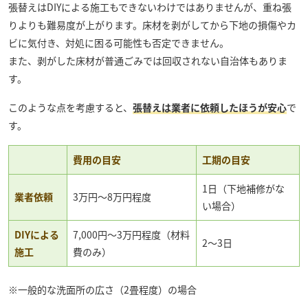
張替えはDIYによる施工もできないわけではありませんが、重ね張
りよりも難易度が上がります。床材を剥がしてから下地の損傷やカ
ビに気付き、対処に困る可能性も否定できません。
また、剥がした床材が普通ごみでは回収されない自治体もありま
す。
このような点を考慮すると、
張替えは業者に依頼したほうが安心
で
す。
費用の目安
工期の目安
1日（下地補修がな
業者依頼
3万円～8万円程度
い場合）
DIYによる
7,000円〜3万円程度（材料
2〜3日
施工
費のみ）
※一般的な洗面所の広さ（2畳程度）の場合