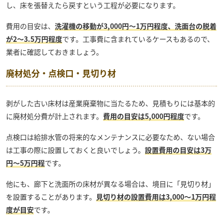
し、床を張替えたら戻すという工程が必要になります。
費用の目安は、
洗濯機の移動が3,000円〜1万円程度、洗面台の脱着
が2〜3.5万円程度
です。工事費に含まれているケースもあるので、
業者に確認しておきましょう。
廃材処分・点検口・見切り材
剥がした古い床材は産業廃棄物に当たるため、見積もりには基本的
に廃材処分費が計上されます。
費用の目安は5,000円程度
です。
点検口は給排水管の将来的なメンテナンスに必要なため、ない場合
は工事の際に設置しておくと良いでしょう。
設置費用の目安は3万
円～5万円程
です。
他にも、廊下と洗面所の床材が異なる場合は、境目に「見切り材」
を設置することがあります。
見切り材の設置費用は3,000〜1万円程
度が目安
です。