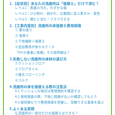
1.【症状別】あなたの洗面所は「張替え」だけで済む？
レベル1：表面の汚れ、わずかな傷
レベル2：ひび割れ・剥がれ、広範囲に及ぶ黒ずみ・変色
レベル3：踏むと沈む・フカフカする
2.【工事内容別】洗面所の床張替え費用相場
① 重ね張り
② 張替え
③下地補修＋張替え
④追加費用が掛かるケース
「DIYか業者に依頼」その境界線は？
3.失敗しない洗面所の床材の選び方
①クッションフロア
②フロアタイル
③複合フローリング
④コルク
4.洗面所の床を張替える際の注意点
4-1.マンションの場合は管理規約を確認する
4-2.現地調査の際、下地に問題がないか確認してもらう
4-3.相見積もりで費用相場を把握し、信頼できる業者を選ぶ
5.よくある質問
Q.洗面所の一部分だけの張替えはできる？