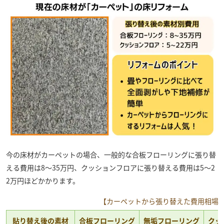
今の床材がカーペットの場合、一般的な合板フローリングに張り替
える費用は8～35万円、クッションフロアに張り替える費用は5～2
2万円ほどかかります。
【カーペットから張り替えた費用相場
貼り替え後の素材
合板フローリング
無垢フローリング
クッ