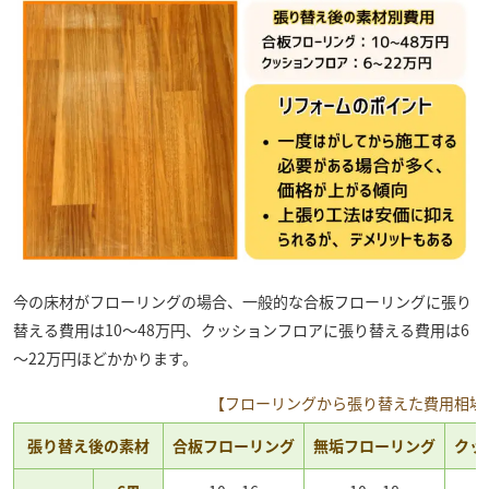
今の床材がフローリングの場合、一般的な合板フローリングに張り
替える費用は10～48万円、クッションフロアに張り替える費用は6
～22万円ほどかかります。
【フローリングから張り替えた費用相場
張り替え後の素材
合板フローリング
無垢フローリング
クッ