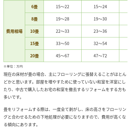
6畳
15～22
15～24
8畳
19～28
19～30
費用相場
10畳
22～33
23～36
15畳
33～50
32～54
20畳
45～67
47～72
※単位：万円
現在の床材が畳の場合、主にフローリングに張替えることがほとん
どかと思います。部屋を増やすために使っていない和室を洋室にし
たり、中古で購入したお宅の和室を撤去するリフォームをする方も
多いです。
畳をリフォームする際は、一度全て剥がし、床の高さをフローリン
グと合わせるための下地処理が必要になりますので、費用が高くな
る傾向にあります。