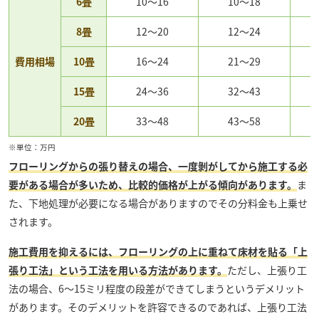
6畳
10～16
10～18
8畳
12～20
12～24
費用相場
10畳
16～24
21～29
15畳
24～36
32～43
20畳
33～48
43～58
※単位：万円
フローリングからの張り替えの場合、一度剝がしてから施工する必
要がある場合が多いため、比較的価格が上がる傾向があります。
ま
た、下地処理が必要になる場合がありますのでその分料金も上乗せ
されます。
施工費用を抑えるには、フローリングの上に重ねて床材を貼る「上
張り工法」という工法を用いる方法があります。
ただし、上張り工
法の場合、6～15ミリ程度の段差ができてしまうというデメリット
があります。そのデメリットを許容できるのであれば、上張り工法