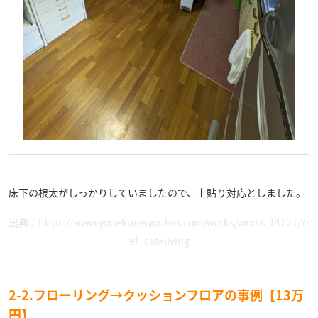
床下の根太がしっかりしていましたので、上貼り対応としました。
出典：
https://www.yonekurasyouten.com/works/works-14127/?r
ef_cat=living
2-2.フローリング→クッションフロアの事例【13万
円】