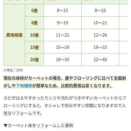
6畳
8～15
8～16
8畳
9～19
10～21
費用相場
10畳
11～21
12～26
15畳
15～29
18～33
20畳
18～35
22～40
※単位：万円
現在の床材がカーペットの場合、畳やフローリングに比べて全面剥
がしや
下地補修
が簡単なため、比較的費用は安くなります。
カビがはえやすかったりシミや汚れがつきやすいカーペットからフ
ローリングにすると、オシャレで住みやすい空間になりますので人
気なリフォームです。
▼カーペット床をリフォームした事例