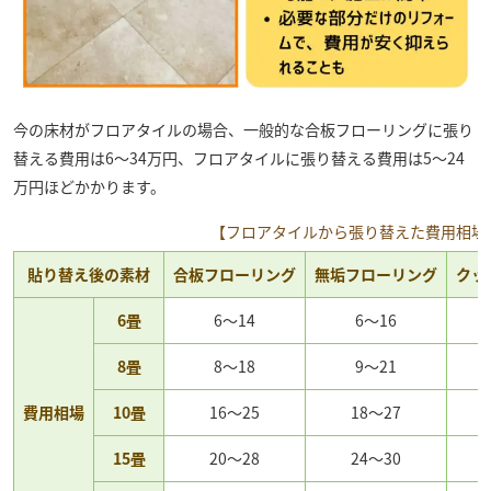
今の床材がフロアタイルの場合、一般的な合板フローリングに張り
替える費用は6～34万円、フロアタイルに張り替える費用は5～24
万円ほどかかります。
【フロアタイルから張り替えた費用相場
貼り替え後の素材
合板フローリング
無垢フローリング
クッ
6畳
6～14
6～16
8畳
8～18
9～21
費用相場
10畳
16～25
18～27
15畳
20～28
24～30