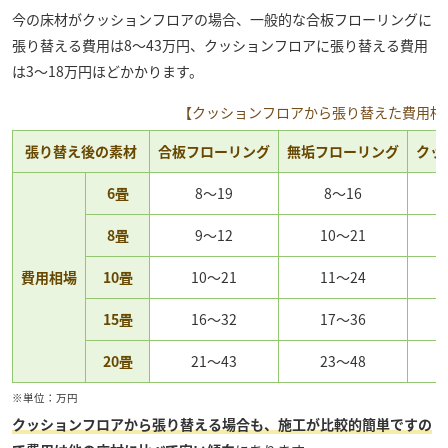
今の床材がクッションフロアの場合、一般的な合板フローリングに
張り替える費用は8～43万円、クッションフロアに張り替える費用
は3～18万円ほどかかります。
【クッションフロアから張り替えた費用相
張り替え後の素材
合板フローリング
無垢フローリング
クッ
6畳
8～19
8～16
8畳
9～12
10～21
費用相場
10畳
10～21
11～24
15畳
16～32
17～36
20畳
21～43
23～48
※単位：万円
クッションフロアから張り替える場合も、施工が比較的簡単ですの