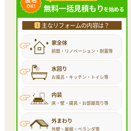
無料一括見積もり
を始める
主なリフォームの内容は？
1
家全体
前面・リノベーション・耐震等
水回り
お風呂・キッチン・トイレ等
内装
床・壁・建具・お部屋周り等
外まわり
外壁・屋根・ベランダ等