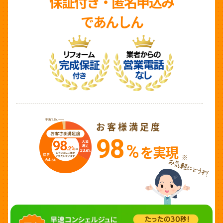
保証付き・匿名申込み
であんしん
お客様満足度
98
%
を実現
※