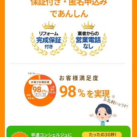
保証付き・匿名申込み
であんしん
お客様満足度
98
%
を実現
※